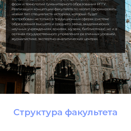
форм и технологий гуманитарного образования РГГУ.
Реализация концепции факультета позволит сформировать
новый тип специалиста-историка, который будет
востребован не только в традиционных сферах (системе
образования высшего и среднего звена, академических
научных учреждениях, архивах, музеях, библиотеках), но и в
органах государственного управления различных уровней,
журналистике, экспертно-аналитических центрах.
Структура факультета