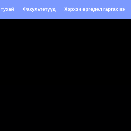
 тухай
Факультетүүд
Хэрхэн өргөдөл гаргах вэ