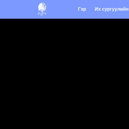
Гэр
Их сургуулийн